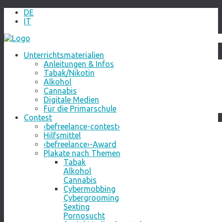
DE
IT
Unterrichtsmaterialien
Anleitungen & Infos
Tabak/Nikotin
Alkohol
Cannabis
Digitale Medien
Für die Primarschule
Contest
‹befreelance-contest›
Hilfsmittel
‹befreelance›-Award
Plakate nach Themen
Tabak
Alkohol
Cannabis
Cybermobbing
Cybergrooming
Sexting
Pornosucht