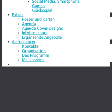
Social Media, Smartphone
Gamen
Glücksspiel
Extras
Poster und Karten
Agenda
Agenda Cover-Designs
Infobroschüre
Ergänzende Angebote
‹befreelance›
Kontakte
Organisation
Das Programm
Meilensteine