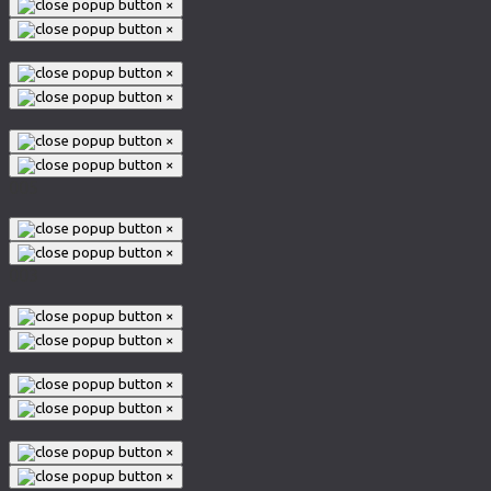
×
×
×
×
×
×
005
×
×
003
×
×
×
×
×
×