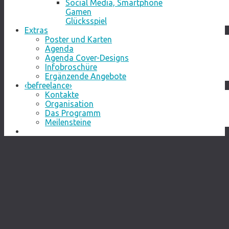
Social Media, Smartphone
Gamen
Glücksspiel
Extras
Poster und Karten
Agenda
Agenda Cover-Designs
Infobroschüre
Ergänzende Angebote
‹befreelance›
Kontakte
Organisation
Das Programm
Meilensteine