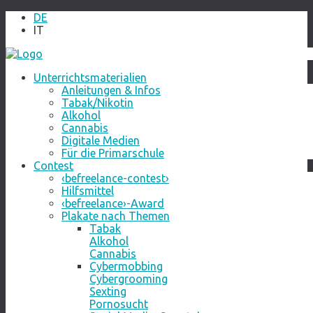
DE
IT
Unterrichtsmaterialien
Anleitungen & Infos
Tabak/Nikotin
Alkohol
Cannabis
Digitale Medien
Für die Primarschule
Contest
‹befreelance-contest›
Hilfsmittel
‹befreelance›-Award
Plakate nach Themen
Tabak
Alkohol
Cannabis
Cybermobbing
Cybergrooming
Sexting
Pornosucht