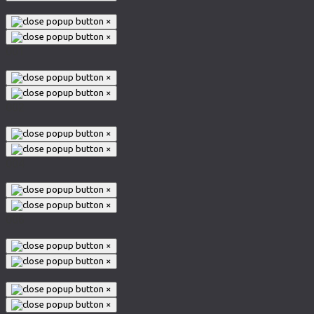
×
×
001
×
×
002
×
×
004
×
×
006
×
×
×
×