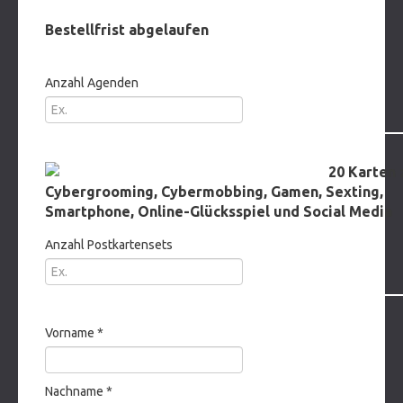
Bestellfrist abgelaufen
Anzahl Agenden
Postkartensets
20 Karten 
Cybergrooming, Cybermobbing, Gamen, Sexting,
Smartphone, Online-Glücksspiel und Social Media
Anzahl Postkartensets
Ihre Adresse
Vorname
*
Nachname
*