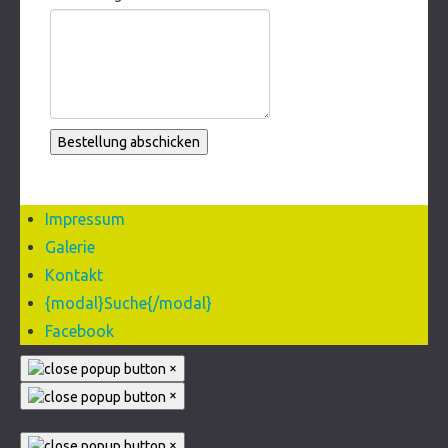
Bestellung abschicken
Impressum
Galerie
Kontakt
{modal}Suche{/modal}
Facebook
×
×
×