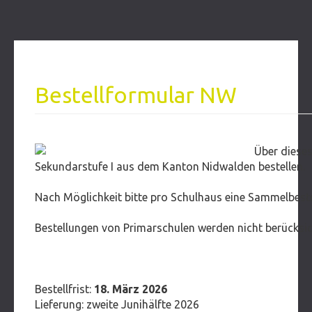
Bestellformular NW
Jugend-Agenda Schuljahr 2026/27
Über dieses
Sekundarstufe I aus dem Kanton Nidwalden bestellen.
Nach Möglichkeit bitte pro Schulhaus eine Sammelbest
Bestellungen von Primarschulen werden nicht berücksicht
Bestellfrist:
18. März 2026
Lieferung: zweite Junihälfte 2026