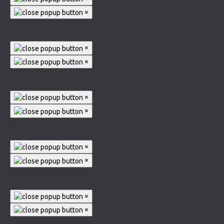
×
001
×
×
002
×
×
004
×
×
006
×
×