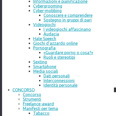
Informazioni e pianificazione
Cybergrooming
Cyber-mobbing
Conoscere e comprendere
Sostegno in gruppi di pari
Videogiochi
I videogiochi affascinano
Audacia
Hate Speech
Giochi d’azzardo online
Pornografia
«Guardare porno o cosa?»
Ruoli e stereotipi
Sexting
Smartphone
Media sociali
Dati personali
Interconnessioni
Identità personale
CONCORSO
Concorso
Strumenti
Freelance-award
Manifesti per tema
Tabacco