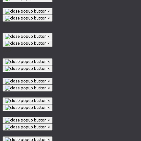
×
×
005
×
×
003
×
×
×
×
×
×
×
×
×