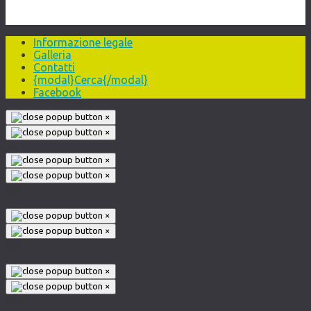
Informazione legale
Galleria
Contatti
{modal}Cerca{/modal}
Facebook
×
×
×
×
001
×
×
002
×
×
004