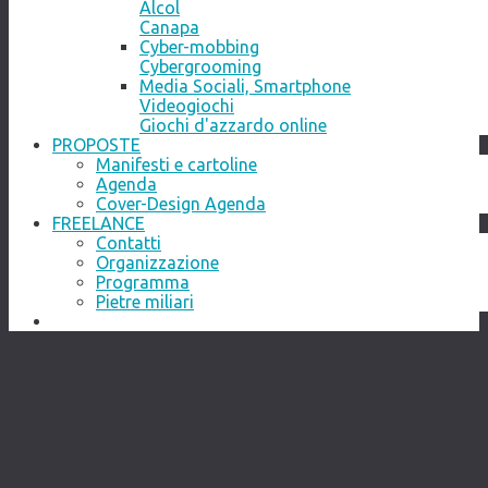
Alcol
Canapa
Cyber-mobbing
Cybergrooming
Media Sociali, Smartphone
Videogiochi
Giochi d'azzardo online
PROPOSTE
Manifesti e cartoline
Agenda
Cover-Design Agenda
FREELANCE
Contatti
Organizzazione
Programma
Pietre miliari