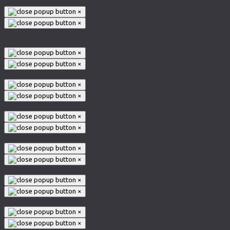
×
×
006
×
×
×
×
×
×
×
×
×
×
×
×