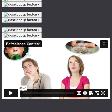
×
×
×
×
×