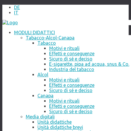
DE
IT
MODULI DIDATTICI
Tabacco-Alcol-Canapa
Tabacco
Motivi e rituali
Effetti e conseguenze
Sicuro di sé e deciso
E-sigarette, pipa ad acqua, snus & Co.
Industria del tabacco
Alcol
Motivi e rituali
Effetti e conseguenze
Sicuro di sé e deciso
Canapa
Motivi e rituali
Effetti e conseguenze
Sicuro di sé e deciso
Media digitali
Unità didattiche
Unità didattiche brevi