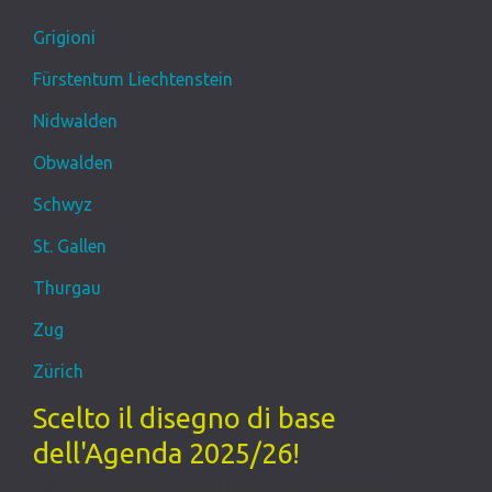
Grigioni
Fürstentum Liechtenstein
Nidwalden
Obwalden
Schwyz
St. Gallen
Thurgau
Zug
Zürich
Scelto il disegno di base
dell'Agenda 2025/26!
277 alunni hanno partecipato alla votazione