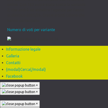
online. Con 163 voti è stata scelta la variante
2, che andrà ad abbellire l'agenda per l'anno
scolastico 2025/26. Grazie a tutti coloro che
hanno partecipato.
Numero di voti per variante
Informazione legale
Galleria
Contatti
{modal}Cerca{/modal}
Facebook
×
×
×