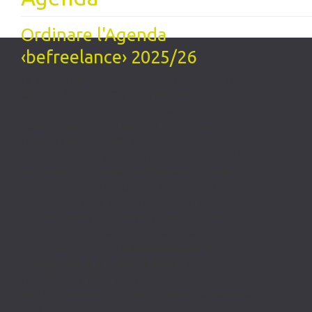
Ordinare l'Agenda
‹befreelance› 2025/26
Le scuole dei Cantoni patrocinanti GR, NW,
OW, SG, SZ, TG, ZG e ZH e del Principato del
Liechtenstein offrono gratuitamente alle
scuole l'apprezzata agenda per i giovani per
l'anno scolastico 2025/26. I set per ogni
classe possono essere ordinati tramite i link
sottostanti. Si prega di effettuare un ordine
collettivo per ogni scuola. Le ordinazioni
provenienti dalle scuole elementari non
saranno prese in considerazione, poiché i
contenuti sono rivolti ai giovani dal livello
secondario I in su.
La scadenza per le
ordinazioni è il 7 marzo 2025
e si
raccomanda di effettuare l'ordine in anticipo,
poiché il numero di copie è limitato a seconda
del Cantone.